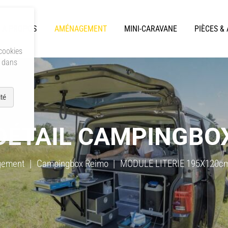
A PROPOS
AMÉNAGEMENT
MINI-CARAVANE
PIÈCES &
 cookies
s dans
té
DÉTAIL CAMPINGBO
ement
Campingbox Reimo
MODULE LITERIE 195X120c