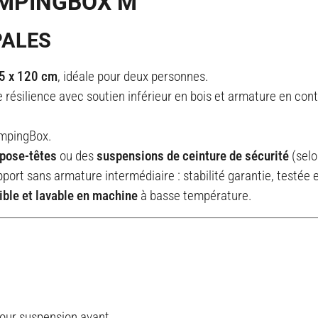
AMPINGBOX M
PALES
5 x 120 cm
, idéale pour deux personnes.
résilience avec soutien inférieur en bois et armature en con
ampingBox.
epose-têtes
ou des
suspensions de ceinture de sécurité
(selo
ort sans armature intermédiaire : stabilité garantie, testée 
ble et lavable en machine
à basse température.
pour suspension avant.