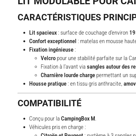
LIT MODULABLE POUR C
CARACTÉRISTIQUES PRINCI
Lit spacieux
: surface de couchage d’environ
19
Confort exceptionnel
: matelas en mousse haute 
Fixation ingénieuse
:
Velcro
pour une stabilité parfaite sur la C
Fixation à l’avant via
sangles autour des r
Charnière lourde charge
permettant un supp
Housse pratique
: en tissu gris anthracite,
amovi
COMPATIBILITÉ
Conçu pour la
CampingBox M
.
Véhicules pris en charge :
Citroën et Peugeot
: système à 3 sangles 