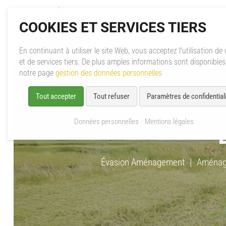
COOKIES ET SERVICES TIERS
En continuant à utiliser le site Web, vous acceptez l'utilisation de
et de services tiers. De plus amples informations sont disponible
notre page
gestion des données personnelles
Tout accepter
Tout refuser
Paramètres de confidentiali
Données personnelles
Mentions légales
Évasion Aménagement
Aménag