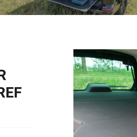
R
REF