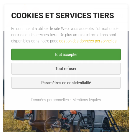
COOKIES ET SERVICES TIERS
Menu
En continuant à utiliser le site Web, vous acceptez l'utilisation de
cookies et de services tiers. De plus amples informations sont
A propos
disponibles dans notre page
gestion des données personnelles
Aménagement
DÉTAIL TENTE DE
Tout accepter
Mini-Caravane
Tout refuser
TOIT
Pièces & Accessoires
Paramètres de confidentialité
Évasion Aménagement
Aménagement
Tente de toit
Catalogues PDF
BARRES TRANSVERSALES CUMARU LIGHT 127 REF : VW-CU-
Données personnelles
Mentions légales
127-BT
SAV
Contact