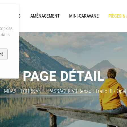
A PROPOS
AMÉNAGEMENT
MINI-CARAVANE
PIÈCES &
 cookies
s dans
té
PAGE DÉTAIL
EMBASE TOURNANTE PASSAGER V3 Renault Trafic III / Opel Vi