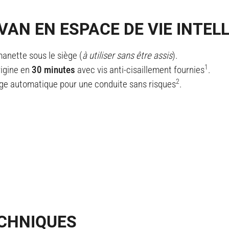
AN EN ESPACE DE VIE INTEL
anette sous le siège (
à utiliser sans être assis
).
1
rigine en
30 minutes
avec vis anti-cisaillement fournies
.
2
llage automatique pour une conduite sans risques
.
ECHNIQUES