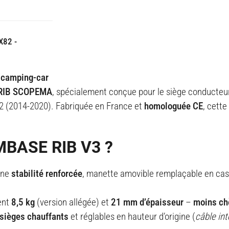
X82 -
n/camping-car
e RIB SCOPEMA
, spécialement conçue pour le siège conducteur 
 2 (2014-2020). Fabriquée en France et
homologuée CE
, cette
MBASE RIB V3 ?
 une
stabilité renforcée
, manette amovible remplaçable en cas
ent
8,5 kg
(version allégée) et
21 mm d’épaisseur
–
moins ch
sièges chauffants
et réglables en hauteur d’origine (
câble int