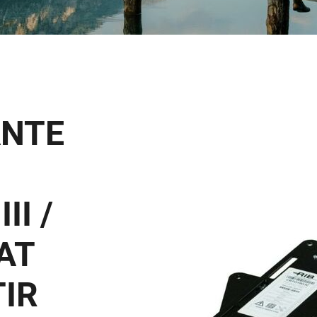
ANTE
II /
IAT
TIR