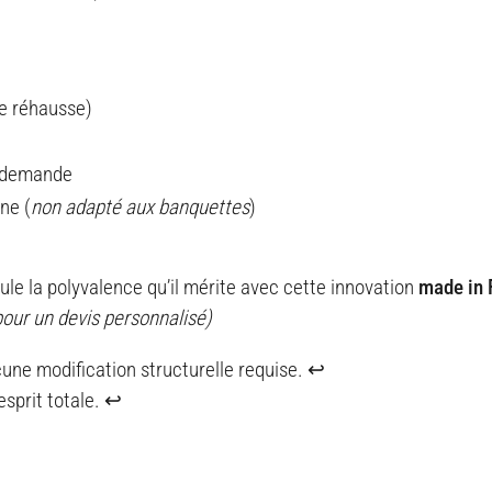
e réhausse)
r demande
ne (
non adapté aux banquettes
)
ule la polyvalence qu’il mérite avec cette innovation
made in 
pour un devis personnalisé)
ucune modification structurelle requise. ↩
esprit totale. ↩