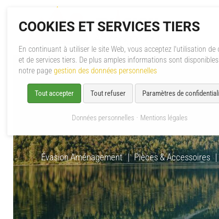
COOKIES ET SERVICES TIERS
En continuant à utiliser le site Web, vous acceptez l'utilisation de
et de services tiers. De plus amples informations sont disponible
notre page
gestion des données personnelles
Tout accepter
Tout refuser
Paramètres de confidentiali
Données personnelles
Mentions légales
Évasion Aménagement
Pièces & Accessoires