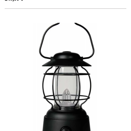
Notre lampe de camping WOODY LANTERN : une
esthétique éprouvée, une capacité de batterie encore