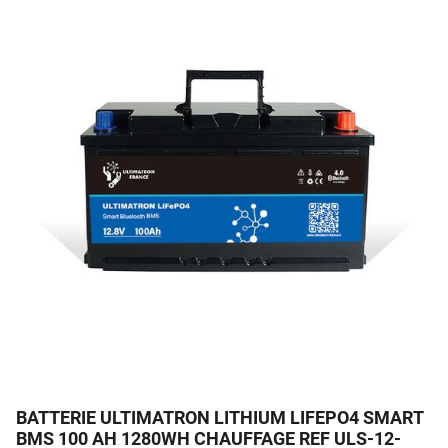
BATTERIE LIFEPO4 SOUS LE SIEGE DU CAMPING-CAR
12.8V 100AH SMART BMS GARANTIE 5 ANS
BATTERIE ULTIMATRON LITHIUM LIFEPO4 SMART
BMS 100 AH 1280WH CHAUFFAGE REF ULS-12-