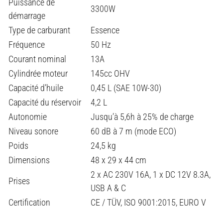
Puissance de
3300W
démarrage
Type de carburant
Essence
Fréquence
50 Hz
Courant nominal
13A
Cylindrée moteur
145cc OHV
Capacité d’huile
0,45 L (SAE 10W-30)
Capacité du réservoir
4,2 L
Autonomie
Jusqu’à 5,6h à 25% de charge
Niveau sonore
60 dB à 7 m (mode ECO)
Poids
24,5 kg
Dimensions
48 x 29 x 44 cm
2 x AC 230V 16A, 1 x DC 12V 8.3A,
Prises
USB A & C
Certification
CE / TÜV, ISO 9001:2015, EURO V