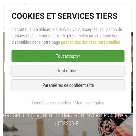
COOKIES ET SERVICES TIERS
Menu
En continuant à utiliser le site Web, vous acceptez l'utilisation de
cookies et de services tiers. De plus amples informations sont
A propos
disponibles dans notre page
gestion des données personnelles
PAGE DÉTAIL
Aménagement
Tout accepter
ELECTRICITE & HIGH
Mini-Caravane
Tout refuser
TECH
Pièces & Accessoires
Paramètres de confidentialité
Catalogues PDF
Évasion Aménagement
Pièces & Accessoires
Données personnelles
Mentions légales
ELECTRICITE & HIGH TECH
SAV
GROUPE ELECTROGENE ULTIMATRON INVERTER 3000W REF
ULT-3300-EU
Contact