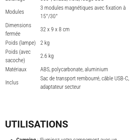
3 modules magnétiques avec fixation à
Modules
15°/30°
Dimensions
32 x 9 x 8 cm
fermée
Poids (lampe)
2 kg
Poids (avec
2.6 kg
sacoche)
Matériaux
ABS, polycarbonate, aluminium
Sac de transport rembourré, câble USB-C,
Inclus
adaptateur secteur
UTILISATIONS
Camping
: Illuminez votre campement avec un