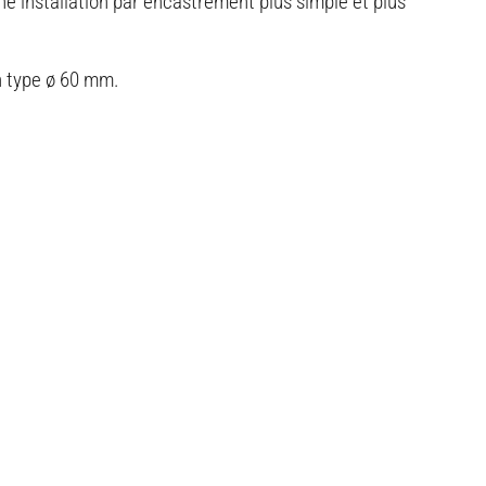
e installation par encastrement plus simple et plus
on type ø 60 mm.