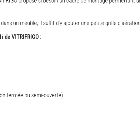
ITRIFRIGO propose si besoin un cadre de montage permettant un
dans un meuble, il suffit d'y ajouter une petite grille d'aérati
1i de VITRIFRIGO :
ion fermée ou semi-ouverte)