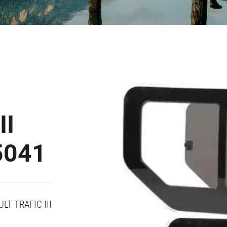
II
5041
T TRAFIC III