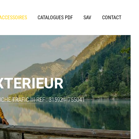
 ACCESSOIRES
CATALOGUES PDF
SAV
CONTACT
XTERIEUR
HE TRAFIC III REF : 31592 = 755041