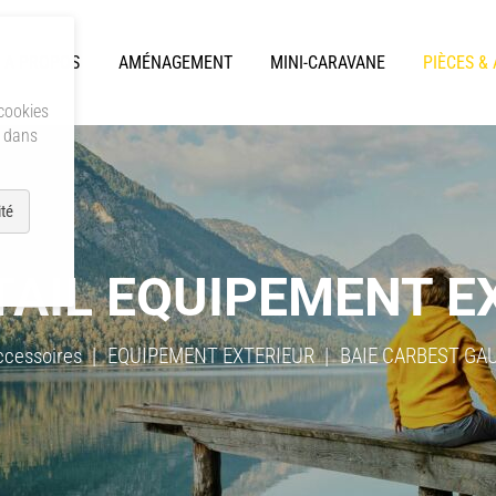
A PROPOS
AMÉNAGEMENT
MINI-CARAVANE
PIÈCES &
 cookies
s dans
té
TAIL EQUIPEMENT E
ccessoires
EQUIPEMENT EXTERIEUR
BAIE CARBEST GAUC