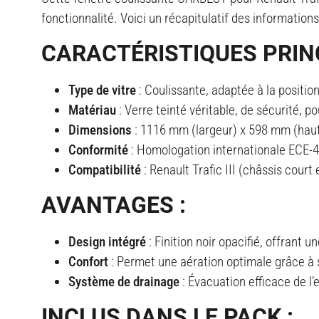
fonctionnalité. Voici un récapitulatif des information
CARACTÉRISTIQUES PRINC
Type de vitre
: Coulissante, adaptée à la positio
Matériau
: Verre teinté véritable, de sécurité, 
Dimensions
: 1116 mm (largeur) x 598 mm (haut
Conformité
: Homologation internationale ECE-4
Compatibilité
: Renault Trafic III (châssis cour
AVANTAGES :
Design intégré
: Finition noir opacifié, offrant 
Confort
: Permet une aération optimale grâce à s
Système de drainage
: Évacuation efficace de l’
INCLUS DANS LE PACK :