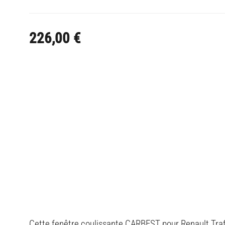
226,00
€
Cette fenêtre coulissante CARBEST pour Renault Trafic