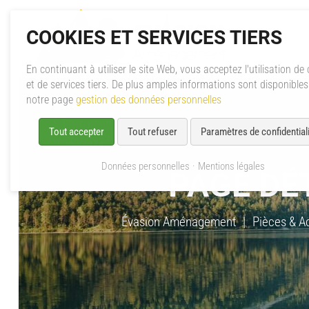
COOKIES ET SERVICES TIERS
En continuant à utiliser le site Web, vous acceptez l'utilisation de
et de services tiers. De plus amples informations sont disponible
notre page
gestion des données personnelles
Tout accepter
Tout refuser
Paramètres de confidentiali
Données personnelles
Mentions légales
PAGE DÉ
Évasion Aménagement
Pièces & A