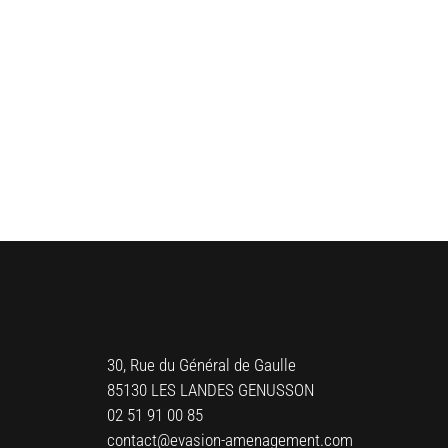
30, Rue du Général de Gaulle
85130 LES LANDES GENUSSON
02 51 91 00 85
contact@evasion-amenagement.com