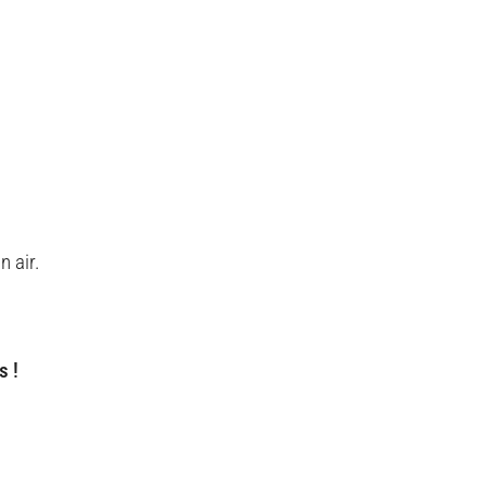
n air.
s !