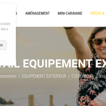
A PROPOS
AMÉNAGEMENT
MINI-CARAVANE
PIÈCES &
 cookies
s dans
té
TAIL EQUIPEMENT E
cessoires
EQUIPEMENT EXTERIEUR
COOKYBOX – Cuisin