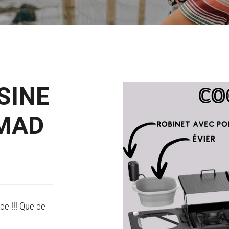
SINE
OMAD
e !!! Que ce