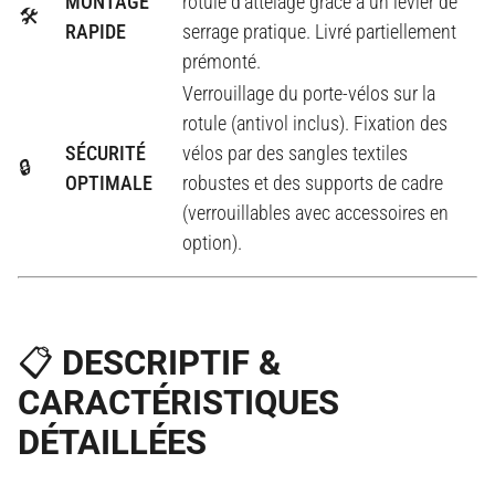
MONTAGE
rotule d'attelage grâce à un levier de
🛠️
RAPIDE
serrage pratique. Livré partiellement
prémonté.
Verrouillage du porte-vélos sur la
rotule (antivol inclus). Fixation des
SÉCURITÉ
vélos par des sangles textiles
🔒
OPTIMALE
robustes et des supports de cadre
(verrouillables avec accessoires en
option).
📋 DESCRIPTIF &
CARACTÉRISTIQUES
DÉTAILLÉES