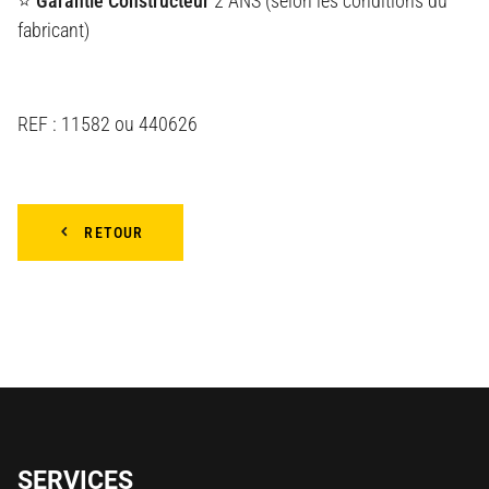
⭐ Garantie Constructeur
2 ANS (selon les conditions du
fabricant)
REF : 11582 ou 440626
RETOUR
SERVICES