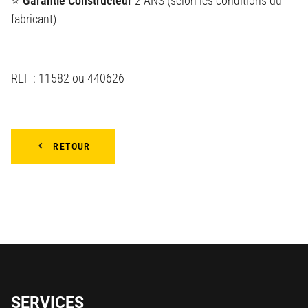
⭐ Garantie Constructeur
2 ANS (selon les conditions du
fabricant)
REF : 11582 ou 440626
RETOUR
SERVICES