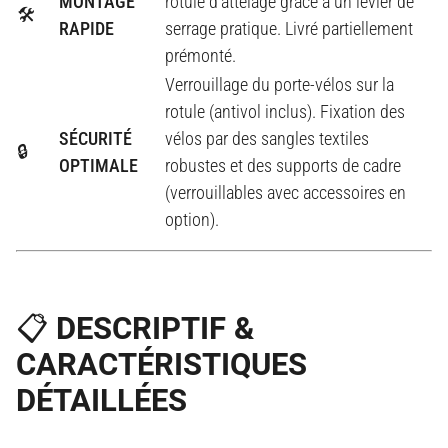
MONTAGE
rotule d'attelage grâce à un levier de
🛠️
RAPIDE
serrage pratique. Livré partiellement
prémonté.
Verrouillage du porte-vélos sur la
rotule (antivol inclus). Fixation des
SÉCURITÉ
vélos par des sangles textiles
🔒
OPTIMALE
robustes et des supports de cadre
(verrouillables avec accessoires en
option).
📋 DESCRIPTIF &
CARACTÉRISTIQUES
DÉTAILLÉES