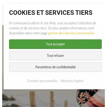
COOKIES ET SERVICES TIERS
Menu
En continuant à utiliser le site Web, vous acceptez l'utilisation de
cookies et de services tiers. De plus amples informations sont
A propos
disponibles dans notre page
gestion des données personnelles
Aménagement
Tout accepter
Mini-Caravane
Tout refuser
SAV
Pièces & Accessoires
Paramètres de confidentialité
Évasion Aménagement
SAV
Catalogues PDF
Données personnelles
Mentions légales
SAV
Contact