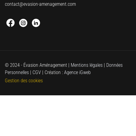
contact@evasion-amenagement.com
Facebook : Round
Instagram : Round
Linkedin : Round
© 2024 - Évasion Aménagement |
Mentions légales
|
Données
Personnelles
|
CGV
| Création :
Agence iGweb
Gestion des cookies