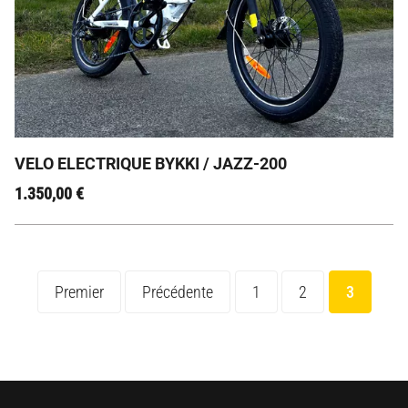
Le Bykki Jazz-200 : Le VAE Pliant qui Ouvre Tous les
Chemins !
VELO ELECTRIQUE BYKKI / JAZZ-200
1.350,00
€
Premier
Précédente
1
2
3