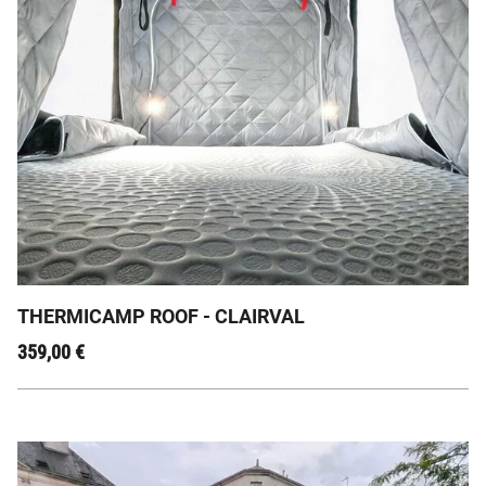
⛺ Le Thermicamp Roof : Prolongez l'Aventure, Quel
que Soit le Temps ! ❄️☀️
THERMICAMP ROOF - CLAIRVAL
359,00
€